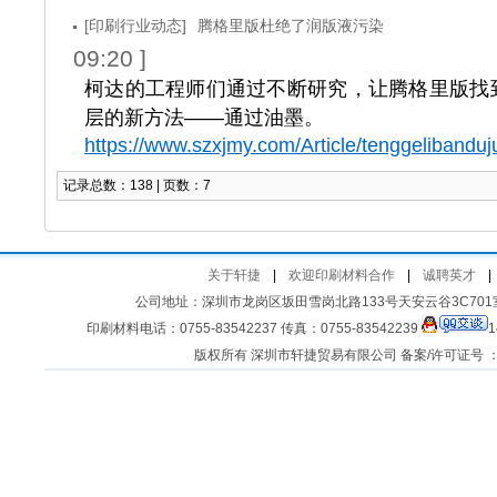
[印刷行业动态]
腾格里版杜绝了润版液污染
09:20 ]
柯达的工程师们通过不断研究，让腾格里版找
层的新方法——通过油墨。
https://www.szxjmy.com/Article/tenggelibanduj
记录总数：138 | 页数：7
关于轩捷
|
欢迎印刷材料合作
|
诚聘英才
|
公司地址：深圳市龙岗区坂田雪岗北路133号天安云谷3C701室 客
印刷材料电话：0755-83542237 传真：0755-83542239
1
版权所有 深圳市轩捷贸易有限公司 备案/许可证号 