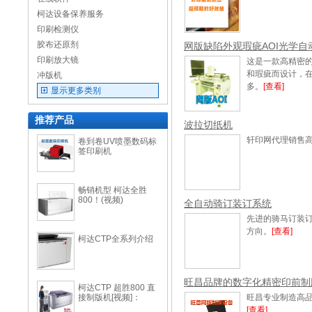
柯达设备保养服务
印刷检测仪
胶布还原剂
网版缺陷外观瑕疵AOI光学自
印刷放大镜
这是一款高精密的
和瑕疵而设计，
冲版机
多。
[查看]
显示更多类别
推荐产品
波拉切纸机
轩印网代理销售高
卷到卷UV喷墨数码标
签印刷机
畅销机型 柯达全胜
800！(视频)
全自动骑订装订系统
先进的骑马订装
方向。
[查看]
柯达CTP全系列介绍
旺昌品牌的数字化精密印前制
柯达CTP 超胜800 直
接制版机[视频]：
旺昌专业制造高品
[查看]