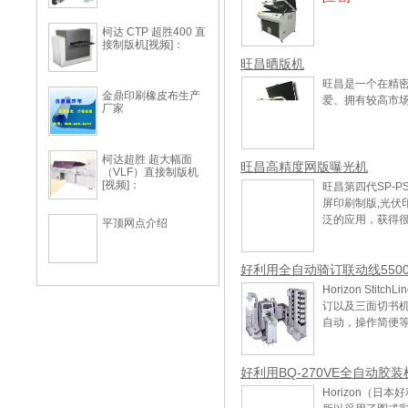
柯达 CTP 超胜400 直
接制版机[视频]：
旺昌晒版机
旺昌是一个在精
金鼎印刷橡皮布生产
爱、拥有较高市
厂家
柯达超胜 超大幅面
旺昌高精度网版曝光机
（VLF）直接制版机
[视频]：
旺昌第四代SP-
屏印刷制版,光伏
泛的应用，获得
平顶网点介绍
好利用全自动骑订联动线550
Horizon St
订以及三面切书
自动，操作简便
好利用BQ-270VE全自动胶装
Horizon（日