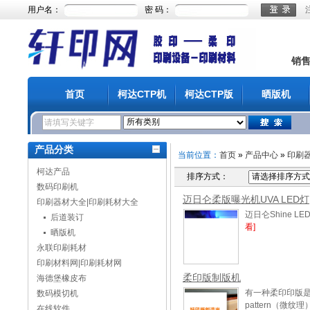
用户名：
密 码：
销
首页
柯达CTP机
柯达CTP版
晒版机
产品分类
当前位置：
首页
»
产品中心
»
印刷
柯达产品
排序方式：
数码印刷机
迈日仑柔版曝光机UVA LED灯
印刷器材大全|印刷耗材大全
迈日仑Shine L
后道装订
看]
晒版机
永联印刷耗材
印刷材料网|印刷耗材网
柔印版制版机
海德堡橡皮布
有一种柔印印版
数码模切机
pattern（微纹理
在线软件