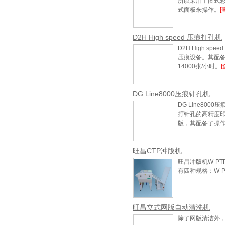
所以采用了图式
式面板来操作。
[
D2H High speed 压痕打孔机
D2H High s
压痕设备。其配备了
14000张/小时。
[
DG Line8000压痕针孔机
DG Line800
打针孔的高精度印后
版，其配备了操
旺昌CTP冲版机
旺昌冲版机W-P
有四种规格：W-PTP-
旺昌立式网版自动清洗机
除了网版清洁外