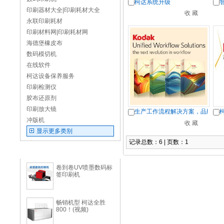
柯达系统升级
印刷器材大全|印刷耗材大全
永联印刷耗材
印刷材料网|印刷耗材网
海德堡橡皮布
数码模切机
在线软件
柯达设备保养服务
印刷检测仪
胶布还原剂
印刷放大镜
生产工作流程解决方案，品牌和
冲版机
显示更多类别
记录总数：6 | 页数：1
推荐产品
卷到卷UV喷墨数码标
签印刷机
畅销机型 柯达全胜
800！(视频)