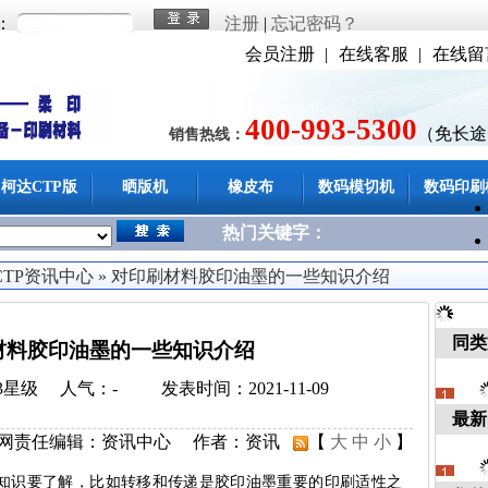
：
注册
|
忘记密码？
会员注册
|
在线客服
|
在线留
400-993-5300
（免长途
销售热线：
柯达CTP版
晒版机
橡皮布
数码模切机
数码印刷
热门关键字：
CTP资讯中心
»
对印刷材料胶印油墨的一些知识介绍
同类
材料胶印油墨的一些知识介绍
3星级
人气：
-
发表时间：2021-11-09
最新
网责任编辑：
资讯中心
作者：
资讯
【
大
中
小
】
知识要了解，比如转移和传递是胶印油墨重要的印刷适性之