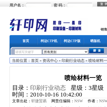
用户名：
密 码：
销
首页
柯达CTP机
柯达CTP版
晒版机
当前位置：
首页
»
资讯中心
»
印刷行业动态
»
喷绘材料
喷绘材料一览
目录：
印刷行业动态
星级：3星级
时间：2010-10-16 10:42:00
文章出处：
轩捷贸易
网责任编辑：
NSW
作者：
NS