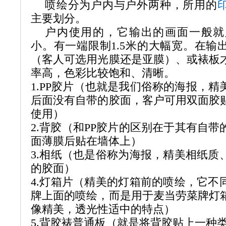
喷绘分为户内与户外两种，所用的
主要划分。
户内使用的，它输出的画面一般就
小。有一端限制
1.5
米的大幅宽。在输
（客人可选用光膜还是亚膜）、或裱板
率高，色彩比较饱和、清晰。
1.PP
胶片（也就是我们俗称的海报，精
后面没有自带的胶面，客户可用双面胶
使用）
2.
背胶（和
PP
胶片的区别在于其有自带
面薄膜后贴在墙体上）
3.
相纸（也是俗称为海报，精美相纸质
的胶面）
4.
灯箱片（精美的灯箱前的喷绘，它不
牌上面的喷绘，而是用于麦当劳菜牌灯
像精美，透光性适中的特点）
5.
背胶裱普通板（就是将背胶贴上一种