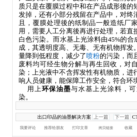
质只是在覆膜过程中和在产品成形後的
发掉，还有小部分残留在产品中，对终
且，覆膜处理後的纸制品一般造纸厂
用，需要人工分离後再进行处理，若直
白色污染。而水基上光涂料由
45%
的合
成，其透明度高、无毒、无有机物挥发
量降到低程度，减少了
喷粉
的污染，而
废料均可经生物分解与再生回收，对
染；上光液中不含挥发性有机物质，进
响人员健康，能保障工作安全，符合环
用上
环保油墨
与水基上光涂料，可
染。
出口印品的油墨解决方案
上一篇
下一篇
C