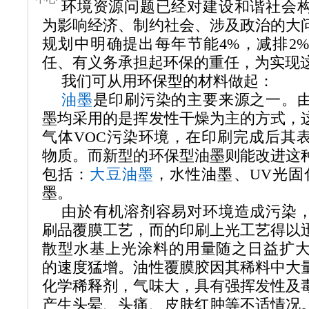
环境资源问题已经对建设和谐社会
为影响经济、制约社会、涉及政治的大
规划中明确提出每年节能
4%
，减排
2%
任、有义务承担起环保的重任，为实现
我们可从用环保型的材料做起：
油墨
是印刷污染的主要来源之一。
墨均采用的是挥发性干燥为主的方式，
气体
VOC
污染环境，在印刷完成后其
物质。而新型的环保型油墨则能改进这
包括：
大豆油墨
，水性油墨、
UV
光固
墨。
由於有机溶剂容易对环境造成污染
刷品覆膜工艺，而的印刷上光工艺得以
散型水基上光涂料的用量随之日益扩
的速度猛增。油性覆膜胶因其稀料中大
化学稀释剂，气味大，具有强挥发性及
产生头晕、头痛、皮肤红肿等不适情况