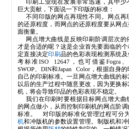
印刷工业现在发展非常迅速，其中少
巨大贡献，下面说一下印版的标准：
不同印版的网点再现性不同。网点再
的还原程度，而网点的还原程度要从网点
面衡量。
网点增大曲线是反映印刷阶调层次的
才是合适的呢？这是企业首先要面临的个
定直接决定
印刷
品的色彩表现检测系统及
考标准
ISO 12647
，也可借鉴
Fogra
、
SWOP
、
DIN
和
Japan Color
，根据自身的
自己的印刷标准。一旦网点增大曲线的标
以后的生产过程中随意更改，因为更换标
机，将会导致印品的色彩表现不稳定。
我们在印刷时要根据目标网点增大曲
的网点做小，从而控制印刷机的网点阶调
标准。 对印版的标准化管理过程可分
机
和冲版机的参数设置管理。制版机和冲
根据所使用
版材
的特性制定的，一般情况